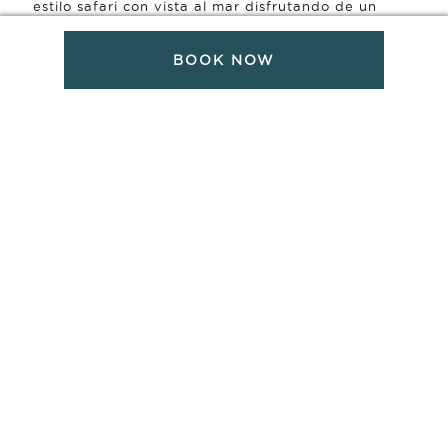
estilo safari con vista al mar disfrutando de un
refrescante vino y de un almuerzo preparado por
nuestro chef. Es el salvaje oeste, a la manera Villa
BOOK NOW
Santa Cruz: pintoresca, auténtica y relajadamente
elegante.
Experiencia de 3.5 horas, salida de Villa Santa Cruz
a las 9:30 am (el camino está a 20 minutos al sur)
2 jinetes mínimo (edad mínima 15 años con
experiencia intermedia)
$495 USD por jinete (incluye impuestos,
propina, servicio de transporte, almuerzo y
una botella de vino).
Horseback riding Lessons
Discover the joy of horseback riding in a relaxed and
welcoming environment at the Villa Santa Cruz