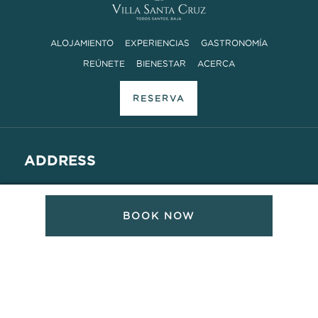
ALOJAMIENTO
EXPERIENCIAS
GASTRONOMÍA
REÚNETE
BIENESTAR
ACERCA
RESERVA
ADDRESS
Camino a las Playitas, Sin Numero
Todos Santos, Baja Sur, Mexico 23300
BOOK NOW
CONTACTO
8AM – 6PM MT
MEX: +52 612 155 6941